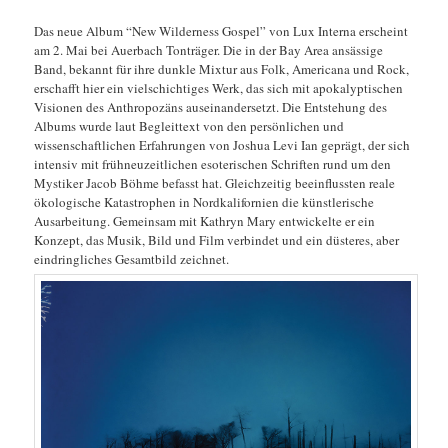
Das neue Album “New Wilderness Gospel” von Lux Interna erscheint
am 2. Mai bei Auerbach Tonträger. Die in der Bay Area ansässige
Band, bekannt für ihre dunkle Mixtur aus Folk, Americana und Rock,
erschafft hier ein vielschichtiges Werk, das sich mit apokalyptischen
Visionen des Anthropozäns auseinandersetzt. Die Entstehung des
Albums wurde laut Begleittext von den persönlichen und
wissenschaftlichen Erfahrungen von Joshua Levi Ian geprägt, der sich
intensiv mit frühneuzeitlichen esoterischen Schriften rund um den
Mystiker Jacob Böhme befasst hat. Gleichzeitig beeinflussten reale
ökologische Katastrophen in Nordkalifornien die künstlerische
Ausarbeitung. Gemeinsam mit Kathryn Mary entwickelte er ein
Konzept, das Musik, Bild und Film verbindet und ein düsteres, aber
eindringliches Gesamtbild zeichnet.