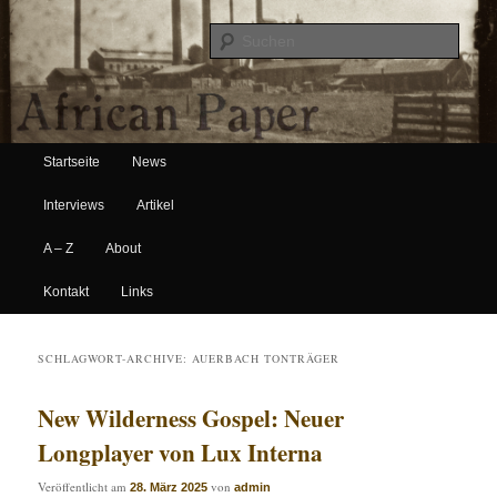
Suche
Hauptmenü
African Paper
Startseite
News
Zum Inhalt wechseln
Zum sekundären Inhalt wechseln
Interviews
Artikel
A – Z
About
Kontakt
Links
SCHLAGWORT-ARCHIVE:
AUERBACH TONTRÄGER
New Wilderness Gospel: Neuer
Longplayer von Lux Interna
Veröffentlicht am
von
28. März 2025
admin