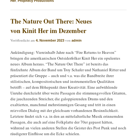
,
Her
Prophecy Productions
The Nature Out There: Neues
von Kinit Her im Dezember
Veröffentlicht am
von
4. November 2023
admin
Ankündigung: Viereinhalb Jahre nach “Fire Returns to Heaven”
bringen die amerikanischen Outsiderfolker Kinit Her ein opulentes
neues Album heraus. “The Nature Out There” ist bereits das
fünfzehnte Album der Band um Troy Schafer und Nathaniel Ritter und
präsentiert die Gruppe – auch und v.a. was die Bandbreite ihrer
stilistischen, kompositorischen und instrumentellen Qualitäten
betrifft – auf dem Höhepunkt ihrer Kreativität. Eine aufwühlende
Unruhe durchzieht über weite Passagen die stimmungsvollen Gitarren,
die jauchzenden Streicher, die galoppierenden Drums und den
exaltierten, manchmal mehrstimmigen Gesang und tritt in einen
reizvollen Dialog mit der gleichsam vorhandenen Besinnlichkeit.
Letztere findet sich v.a. in den an mittelalterliche Musik erinnernden
Passagen, die auch auf eine Folkplatte der 70er gepasst hätten,
während an vielen anderen Stellen die Geister des Post Punk und noch
räudigerer Einflüsse um die Ecke schielen.