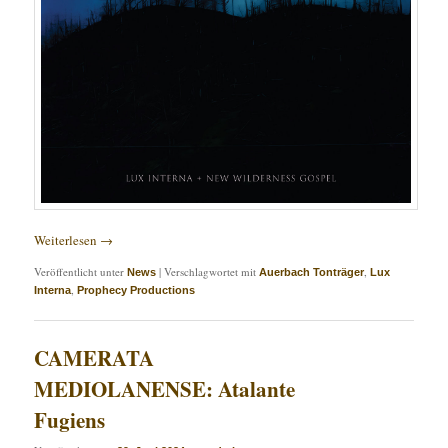
Weiterlesen
→
Veröffentlicht unter
|
Verschlagwortet mit
,
News
Auerbach Tonträger
Lux
,
Interna
Prophecy Productions
CAMERATA
MEDIOLANENSE: Atalante
Fugiens