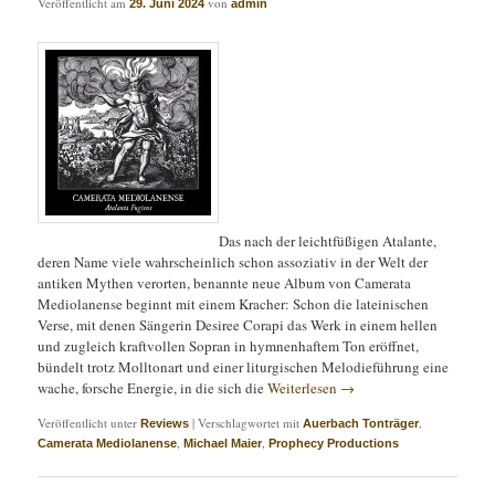
Veröffentlicht am
von
29. Juni 2024
admin
Das nach der leichtfüßigen Atalante,
deren Name viele wahrscheinlich schon assoziativ in der Welt der
antiken Mythen verorten, benannte neue Album von Camerata
Mediolanense beginnt mit einem Kracher: Schon die lateinischen
Verse, mit denen Sängerin Desiree Corapi das Werk in einem hellen
und zugleich kraftvollen Sopran in hymnenhaftem Ton eröffnet,
bündelt trotz Molltonart und einer liturgischen Melodieführung eine
wache, forsche Energie, in die sich die
Weiterlesen
→
Veröffentlicht unter
|
Verschlagwortet mit
,
Reviews
Auerbach Tonträger
,
,
Camerata Mediolanense
Michael Maier
Prophecy Productions