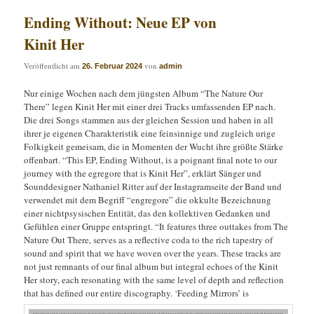
Ending Without: Neue EP von
Kinit Her
Veröffentlicht am
von
26. Februar 2024
admin
Nur einige Wochen nach dem jüngsten Album “The Nature Our
There” legen Kinit Her mit einer drei Tracks umfassenden EP nach.
Die drei Songs stammen aus der gleichen Session und haben in all
ihrer je eigenen Charakteristik eine feinsinnige und zugleich urige
Folkigkeit gemeisam, die in Momenten der Wucht ihre größte Stärke
offenbart. “This EP, Ending Without, is a poignant final note to our
journey with the egregore that is Kinit Her”, erklärt Sänger und
Sounddesigner Nathaniel Ritter auf der Instagramseite der Band und
verwendet mit dem Begriff “engregore” die okkulte Bezeichnung
einer nichtpsysischen Entität, das den kollektiven Gedanken und
Gefühlen einer Gruppe entspringt. “It features three outtakes from The
Nature Out There, serves as a reflective coda to the rich tapestry of
sound and spirit that we have woven over the years. These tracks are
not just remnants of our final album but integral echoes of the Kinit
Her story, each resonating with the same level of depth and reflection
that has defined our entire discography. ‘Feeding Mirrors’ is