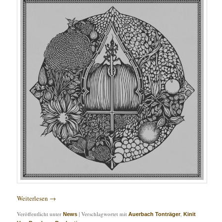
Weiterlesen
→
Veröffentlicht unter
|
Verschlagwortet mit
,
News
Auerbach Tonträger
Kinit