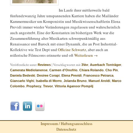
Im Laufe ihrer mittlerweile bald
fünfundzwanzig Jahre umspannenden Karriere haben die Mailänder
Kammermusiker um Komponistin und Musikwissenschaftlerin Elena
Previdi immer wieder Veränderungen zugelassen und wahrscheinlich
auch angestrebt. Eine der Konstanten im bisherigen Werk war die
Zusammenführung alter Musikarten schwerpunktmäßig aus
Renaissance und Barock mit einer Dynamik, die an Post Industrial-
Kollektive wie Test Dept und
Officine Schwartz
, aber auch an
reißerische Filmscores erinnerte und oft
Weiterlesen
→
Veröffentlicht unter
|
Verschlagwortet mit
,
,
Reviews
3Vor
Auerbach Tonträger
,
,
,
,
Camerata Mediolanense
Carmen d'Onofrio
Chiara Rolando
Cho Pin
,
,
,
,
Daniela Bedeski
Desiree Corapi
Elena Previdi
Francesco Petrarca
,
,
,
,
Giancarlo Vighi
Isabella di Morro
Jolanda Bruno
Manuel Aroldi
Marco
,
,
,
Colombo
Prophecy
Trevor
Vittoria Aganoor Pompilj
Impressum / Haftungsausschluss
Datenschutz