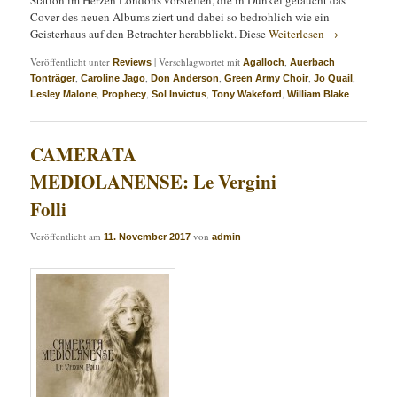
Station im Herzen Londons vorstellen, die in Dunkel getaucht das
Cover des neuen Albums ziert und dabei so bedrohlich wie ein
Geisterhaus auf den Betrachter herabblickt. Diese
Weiterlesen
→
Veröffentlicht unter
|
Verschlagwortet mit
,
Reviews
Agalloch
Auerbach
,
,
,
,
,
Tonträger
Caroline Jago
Don Anderson
Green Army Choir
Jo Quail
,
,
,
,
Lesley Malone
Prophecy
Sol Invictus
Tony Wakeford
William Blake
CAMERATA
MEDIOLANENSE: Le Vergini
Folli
Veröffentlicht am
von
11. November 2017
admin