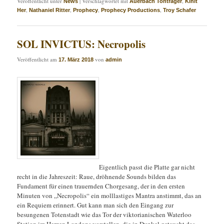
Veröffentlicht unter
|
Verschlagwortet mit
,
News
Auerbach Tonträger
Kinit
,
,
,
,
Her
Nathaniel Ritter
Prophecy
Prophecy Productions
Troy Schafer
SOL INVICTUS: Necropolis
Veröffentlicht am
von
17. März 2018
admin
Eigentlich passt die Platte gar nicht
recht in die Jahreszeit: Raue, dröhnende Sounds bilden das
Fundament für einen trauernden Chorgesang, der in den ersten
Minuten von „Necropolis“ ein molllastiges Mantra anstimmt, das an
ein Requiem erinnert. Gut kann man sich den Eingang zur
besungenen Totenstadt wie das Tor der viktorianischen Waterloo