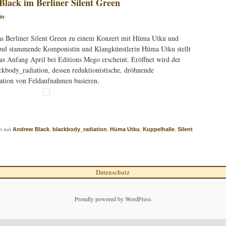
ack im Berliner Silent Green
in
as Berliner Silent Green zu einem Konzert mit Hüma Utku und
nbul stammende Komponistin und Klangkünstlerin Hüma Utku stellt
s Anfang April bei Editions Mego erscheint. Eröffnet wird der
kbody_radiation, dessen reduktionistische, dröhnende
lation von Feldaufnahmen basieren.
t mit
,
,
,
,
Andrew Black
blackbody_radiation
Hüma Utku
Kuppelhalle
Silent
Datenschutz
Proudly powered by WordPress