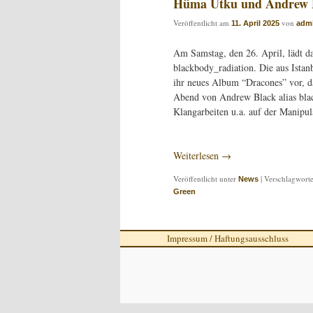
Hüma Utku und Andrew Bl
Veröffentlicht am
von
11. April 2025
adm
Am Samstag, den 26. April, lädt d
blackbody_radiation. Die aus Ista
ihr neues Album “Dracones” vor, da
Abend von Andrew Black alias blac
Klangarbeiten u.a. auf der Manipu
Weiterlesen
→
Veröffentlicht unter
|
Verschlagworte
News
Green
Impressum / Haftungsausschluss