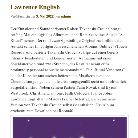
Lawrence English
Veröffentlicht am
von
3. Mai 2022
admin
Der Künstler und Soundperformer Robert Takahashi Crouch bringt
Anfang Mai ein digitales Album mit acht Remixes seines Stücks “A
Ritual” heraus. Der rund zwanzigminütige Originaltrack bildete den
Auftakt seines im vorigen Jahr erschienenen Albums “Jubilee” (Touch
Records) und basierte Takahashi Crouch zufolge auf einer bereits
intensiv bearbeiteten und kondensierten Aufnahme mit einer
Spieldauer von rund zwei Stunden, das Resultat nennt er “a
profoundly personal acoustic memorandum”. Für “Ritual Variations”
hat der Künstler nun sueben befreundete Musiker um eigene
Überarbeitungen gebeten, die erwartungsgemäß recht unterschiedlich
ausgefallen sind. Neben seinem Partner Yann Novak sind Byron
Westbrook, Christina Giannone, Faith Coloccia, France Jobin,
Lawrence English und Marcus Fischer beteiligt, auch eine neue
Version von Takahashi Crouch selbst ist enthalten. Das Album
erscheint zum Download bei Room40.