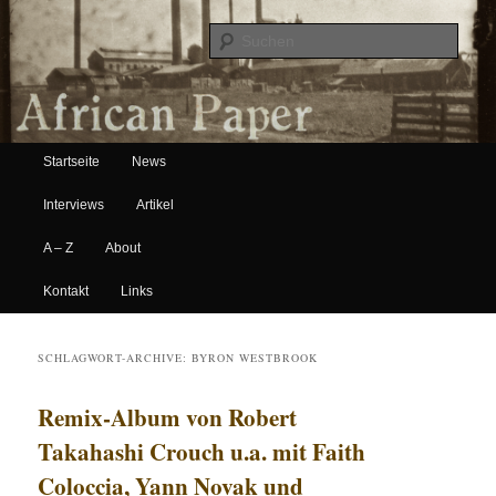
Suche
Hauptmenü
African Paper
Startseite
News
Zum Inhalt wechseln
Zum sekundären Inhalt wechseln
Interviews
Artikel
A – Z
About
Kontakt
Links
SCHLAGWORT-ARCHIVE:
BYRON WESTBROOK
Remix-Album von Robert
Takahashi Crouch u.a. mit Faith
Coloccia, Yann Novak und