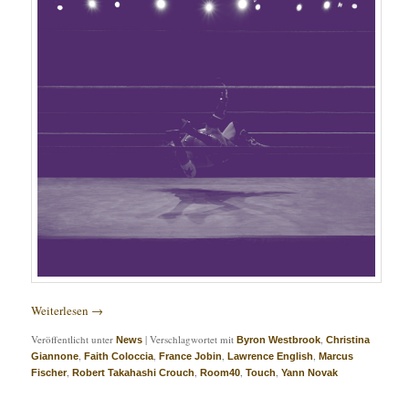
Weiterlesen
→
Veröffentlicht unter
|
Verschlagwortet mit
,
News
Byron Westbrook
Christina
,
,
,
,
Giannone
Faith Coloccia
France Jobin
Lawrence English
Marcus
,
,
,
,
Fischer
Robert Takahashi Crouch
Room40
Touch
Yann Novak