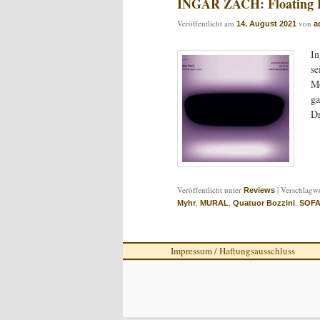
INGAR ZACH: Floating 
Veröffentlicht am
von
14. August 2021
a
In
se
Mö
ga
D
Veröffentlicht unter
|
Verschlagwo
Reviews
,
,
,
Myhr
MURAL
Quatuor Bozzini
SOF
Impressum / Haftungsausschluss