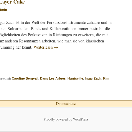
Layer Cake
dmin
gar Zach ist in der Welt der Perkussionsinstrumente zuhause und in
inen Soloarbeiten, Bands und Kollaborationen immer bestrebt, die
glichkeiten des Perkussiven in Richtungen zu erweitern, die mit
nz anderen Resonnanzen arbeiten, wie man sie von klassischen
rumming her kennt.
Weiterlesen
→
rtet mit
,
,
,
,
Caroline Bergvall
Dans Les Arbres
Huntsville
Ingar Zach
Kim
A
Datenschutz
Proudly powered by WordPress