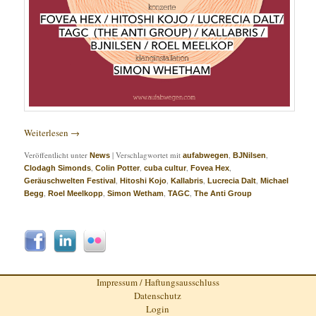
Weiterlesen
→
Veröffentlicht unter
|
Verschlagwortet mit
,
,
News
aufabwegen
BJNilsen
,
,
,
,
Clodagh Simonds
Colin Potter
cuba cultur
Fovea Hex
,
,
,
,
Geräuschwelten Festival
Hitoshi Kojo
Kallabris
Lucrecia Dalt
Michael
,
,
,
,
Begg
Roel Meelkopp
Simon Wetham
TAGC
The Anti Group
Impressum / Haftungsausschluss
Datenschutz
Login