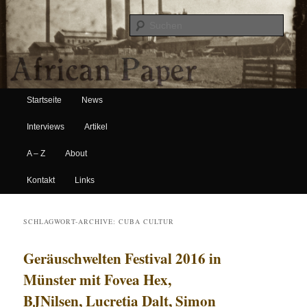
Suche
Hauptmenü
African Paper
Startseite
News
Zum Inhalt wechseln
Zum sekundären Inhalt wechseln
Interviews
Artikel
A – Z
About
Kontakt
Links
SCHLAGWORT-ARCHIVE:
CUBA CULTUR
Geräuschwelten Festival 2016 in
Münster mit Fovea Hex,
BJNilsen, Lucretia Dalt, Simon