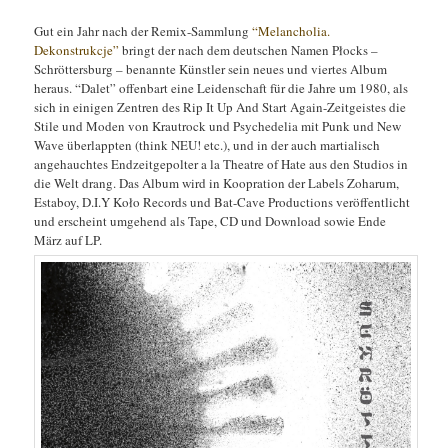
Gut ein Jahr nach der Remix-Sammlung
“Melancholia.
Dekonstrukcje”
bringt der nach dem deutschen Namen Płocks –
Schröttersburg – benannte Künstler sein neues und viertes Album
heraus. “Dalet” offenbart eine Leidenschaft für die Jahre um 1980, als
sich in einigen Zentren des Rip It Up And Start Again-Zeitgeistes die
Stile und Moden von Krautrock und Psychedelia mit Punk und New
Wave überlappten (think NEU! etc.), und in der auch martialisch
angehauchtes Endzeitgepolter a la Theatre of Hate aus den Studios in
die Welt drang. Das Album wird in Koopration der Labels Zoharum,
Estaboy, D.I.Y Koło Records und Bat-Cave Productions veröffentlicht
und erscheint umgehend als Tape, CD und Download sowie Ende
März auf LP.