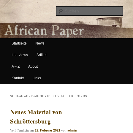
Suche
Hauptmenü
African Paper
Startseite
News
Zum Inhalt wechseln
Zum sekundären Inhalt wechseln
Interviews
Artikel
A – Z
About
Kontakt
Links
SCHLAGWORT-ARCHIVE:
D.I.Y KOŁO RECORDS
Neues Material von
Schröttersburg
Veröffentlicht am
von
19. Februar 2021
admin