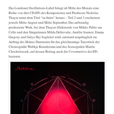
Das Londoner Oscillations-Label bringt ab Mitte des Monats eine
Reihe von drei CD-EPs des Komponisten und Producers Nicholas
Thayer unter dem Titel “in:finite” heraus – Teil 2 und 3 erscheinen
jeweils Mitte August und Mitte September. Das aufwendig
produzierte Werk, bei dem Thayers Elektronik von Mikko Pablo am
Cello und den Sängerinnen Milda Deltuvaite, Aurélie Journot, Emma
Gregory und Galya Sky begleitet wird, entstand ursprünglich im
Auftrag des Skånes Dansteater für das gleichnamige Tanzstück der
Choreografin Wubkje Kuindersma und des Scenografen Martin
Chocholousek, auf dessen Beitrag auch die Covermotive der EPs
basieren.