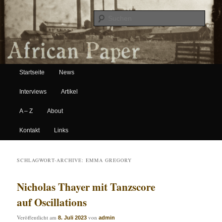
Suche
Hauptmenü
African Paper
Startseite
News
Zum Inhalt wechseln
Zum sekundären Inhalt wechseln
Interviews
Artikel
A – Z
About
Kontakt
Links
SCHLAGWORT-ARCHIVE:
EMMA GREGORY
Nicholas Thayer mit Tanzscore
auf Oscillations
Veröffentlicht am
von
8. Juli 2023
admin