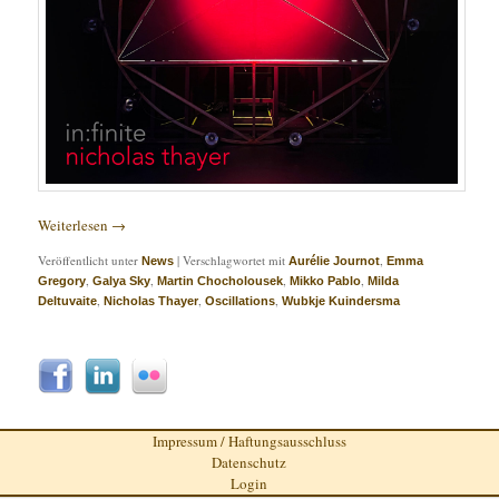
Weiterlesen
→
Veröffentlicht unter
|
Verschlagwortet mit
,
News
Aurélie Journot
Emma
,
,
,
,
Gregory
Galya Sky
Martin Chocholousek
Mikko Pablo
Milda
,
,
,
Deltuvaite
Nicholas Thayer
Oscillations
Wubkje Kuindersma
Impressum / Haftungsausschluss
Datenschutz
Login