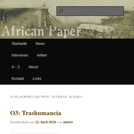
Suche
Hauptmenü
African Paper
Startseite
News
Zum Inhalt wechseln
Zum sekundären Inhalt wechseln
Interviews
Artikel
A – Z
About
Kontakt
Links
SCHLAGWORT-ARCHIVE:
ESTEBAN ALGORA
O3: Trashumancia
Veröffentlicht am
von
13. April 2019
admin