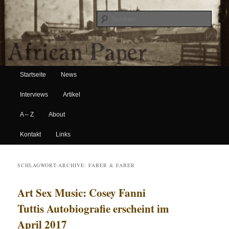
Suche
Hauptmenü
African Paper
Startseite
News
Zum Inhalt wechseln
Zum sekundären Inhalt wechseln
Interviews
Artikel
A – Z
About
Kontakt
Links
SCHLAGWORT-ARCHIVE:
FABER & FABER
Art Sex Music: Cosey Fanni
Tuttis Autobiografie erscheint im
April 2017