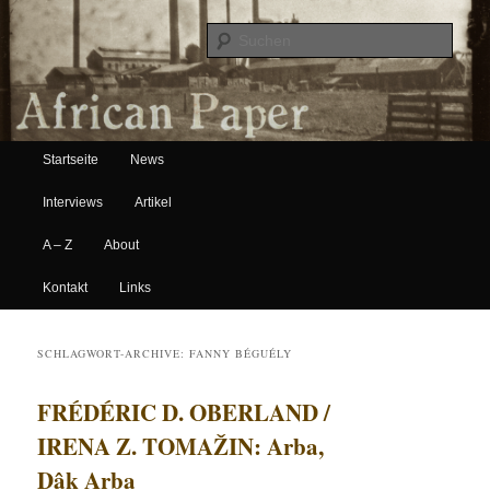
Suche
Hauptmenü
African Paper
Startseite
News
Zum Inhalt wechseln
Zum sekundären Inhalt wechseln
Interviews
Artikel
A – Z
About
Kontakt
Links
SCHLAGWORT-ARCHIVE:
FANNY BÉGUÉLY
FRÉDÉRIC D. OBERLAND /
IRENA Z. TOMAŽIN: Arba,
Dâk Arba