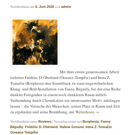
Veröffentlicht am
von
6. Juni 2020
admin
Mit ihrer ersten gemeinsamen Arbeit
lieferten Frédéric D. Oberland (Oiseaux-Tempête) und Irena Z.
Tomažin (Borghesia) den Soundtrack zu einer ungewöhnlichen
Klang- und Bild-Installation von Fanny Béguély, bei der eine Reihe
dunkler Fotografien in einem noch dunkleren Raum mittels
Verfremdung durch Chemikalien ein interessantes Motiv anklingen
lassen – die Versuche des Menschen, seinen Platz in Raum und Zeit
zu ergründen und seine Bemühung, mit
Weiterlesen
→
Veröffentlicht unter
|
Verschlagwortet mit
,
Reviews
Borghesia
Fanny
,
,
,
,
Béguély
Frédéric D. Oberland
Hallow Ground
Irena Z. Tomažin
Oiseaux-Tempête