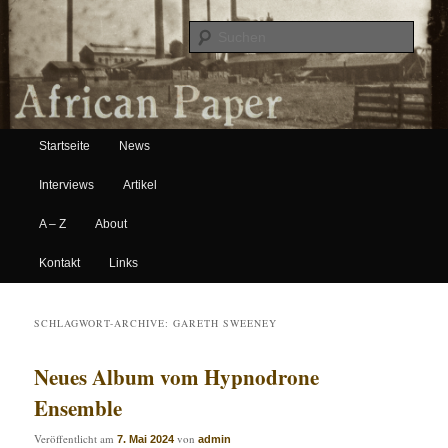
Suche
Hauptmenü
African Paper
Startseite
News
Zum Inhalt wechseln
Zum sekundären Inhalt wechseln
Interviews
Artikel
A – Z
About
Kontakt
Links
SCHLAGWORT-ARCHIVE:
GARETH SWEENEY
Neues Album vom Hypnodrone
Ensemble
Veröffentlicht am
von
7. Mai 2024
admin