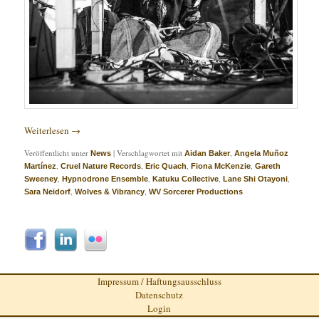
Weiterlesen
→
Veröffentlicht unter
|
Verschlagwortet mit
,
News
Aidan Baker
Angela Muñoz
,
,
,
,
Martínez
Cruel Nature Records
Eric Quach
Fiona McKenzie
Gareth
,
,
,
,
Sweeney
Hypnodrone Ensemble
Katuku Collective
Lane Shi Otayoni
,
,
Sara Neidorf
Wolves & Vibrancy
WV Sorcerer Productions
Impressum / Haftungsausschluss
Datenschutz
Login