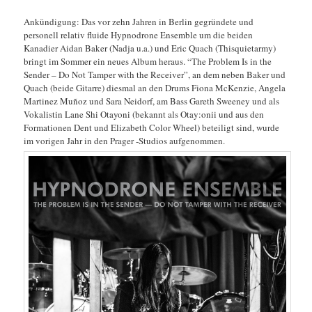
Ankündigung: Das vor zehn Jahren in Berlin gegründete und
personell relativ fluide Hypnodrone Ensemble um die beiden
Kanadier Aidan Baker (Nadja u.a.) und Eric Quach (Thisquietarmy)
bringt im Sommer ein neues Album heraus. “The Problem Is in the
Sender – Do Not Tamper with the Receiver”, an dem neben Baker und
Quach (beide Gitarre) diesmal an den Drums Fiona McKenzie, Angela
Martinez Muñoz und Sara Neidorf, am Bass Gareth Sweeney und als
Vokalistin Lane Shi Otayoni (bekannt als Otay:onii und aus den
Formationen Dent und Elizabeth Color Wheel) beteiligt sind, wurde
im vorigen Jahr in den Prager -Studios aufgenommen.