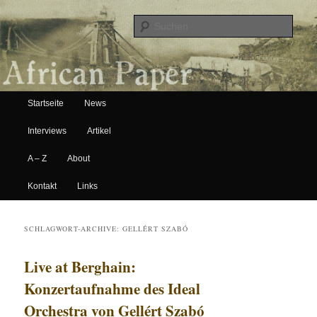
Suche
Hauptmenü
African Paper
Startseite
News
Zum Inhalt wechseln
Zum sekundären Inhalt wechseln
Interviews
Artikel
A – Z
About
Kontakt
Links
SCHLAGWORT-ARCHIVE:
GELLÉRT SZABÓ
Live at Berghain:
Konzertaufnahme des Ideal
Orchestra von Gellért Szabó