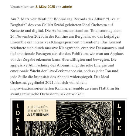
Veröffentlicht am
von
3. März 2025
admin
Am 7. März veröffentlicht Boomslang Records das Album “Live at
Berghain” des von Gellért Szabó geleiteten Ideal Orchestra auf
Kassette und digital. Die Aufnahme entstand am Totensonntag, dem
26. November 2023, in der Kantine am Berghain, wo das Leipziger
Ensemble ein intensives Klangexperiment präsentierte. Das Konzert
zeichnete sich durch massive Klangwände, eruptive Dissonanzen und
tief emotionale Passagen aus, die das Publikum, wie man am Applaus
vor der Zugabe erkennen kann, überwältigten und bewegten. Die
aggressive Abmischung des Albums fängt die rohe Energie und
emotionale Wucht der Live-Performance ein, sodass jeder Ton und
jede Stille die Intensität des Abends widerspiegelt.​ Das Ideal
Orchestra, gegründet 2021, hat sich von einem
improvisationsorientierten Kammerensemble zu einer Plattform für
avantgardistische Orchestermusik entwickelt.