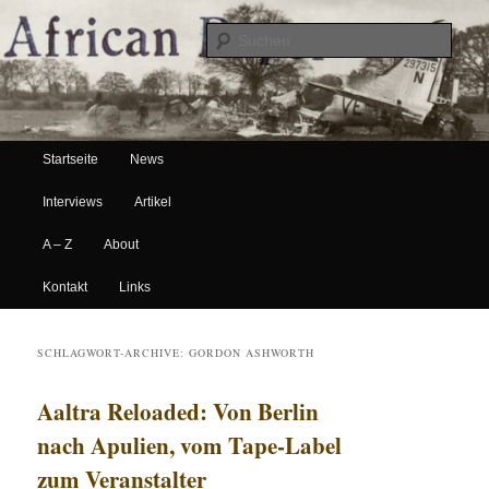
Suche
Hauptmenü
African Paper
Startseite
News
Zum Inhalt wechseln
Zum sekundären Inhalt wechseln
Interviews
Artikel
A – Z
About
Kontakt
Links
SCHLAGWORT-ARCHIVE:
GORDON ASHWORTH
Aaltra Reloaded: Von Berlin
nach Apulien, vom Tape-Label
zum Veranstalter