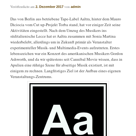
Veröffentlicht am
von
2. Dezember 2017
admin
Das von Berlin aus betriebene Tape-Label Aaltra, hinter dem Mauro
Diciocia vom Cut up-Projekt Torba stand, hat vor einiger Zeit seine
Aktivitäten eingestellt. Nach dem Umzug des Musikers ins
süditalienische Lecce hat er Aaltra zusammen mit Sonia Martina
wiederbelebt, allerdings um in Zukunft primär als Veranstalter
experimenteller Musik- und Multimedia-Events aufzutreten. Erstes
lebenszeichen war ein Konzert des amerikanischen Musikers Gordon
Ashworth, und da wir spätestens seit Cannibal Movie wissen, dass in
Apulien eine rührige Szene für abseitige Musik existiert, ist mit
einigem zu rechnen. Langfristiges Ziel ist der Aufbau eines eigenen
Veranstaltungs-Zentrums.