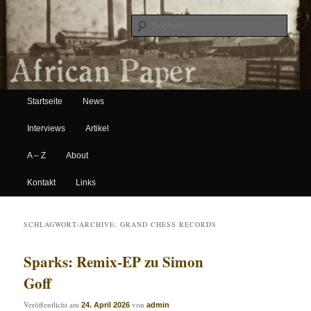
Suche
Hauptmenü
African Paper
Startseite
News
Zum Inhalt wechseln
Zum sekundären Inhalt wechseln
Interviews
Artikel
A – Z
About
Kontakt
Links
SCHLAGWORT-ARCHIVE:
GRAND CHESS RECORDS
Sparks: Remix-EP zu Simon
Goff
Veröffentlicht am
von
24. April 2026
admin