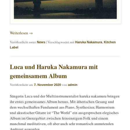
Weiterlesen
→
Veröffentlicht unter
|
Verschlagwortet mit
,
News
Haruka Nakamura
Kitchen
Label
Luca und Haruka Nakamura mit
gemeinsamem Album
Veröffentlicht am
von
7. November 2020
admin
Sängerin Luca und der Multiinstrumentalist haruka nakamura bringen
ihr erstes gemeinsames Album heraus. Mit ätherischen Gesang und
dem wechselhaften Fundament aus Piano, Synthesizer, Harmonium
und akustischer Gitarre ist “The World” ein ausgesprochen elegisches
Album im Grenzgebiet zwischen feinsinnigem Folk und einem
manchmal meditativen, oft aber auch sehr romantisch anmutenden
Ambient geworden.