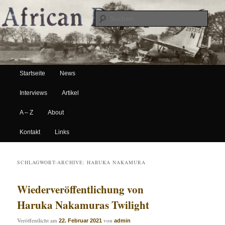
Suche
Hauptmenü
African Paper
Startseite
News
Zum Inhalt wechseln
Zum sekundären Inhalt wechseln
Interviews
Artikel
A – Z
About
Kontakt
Links
SCHLAGWORT-ARCHIVE:
HARUKA NAKAMURA
Wiederveröffentlichung von
Haruka Nakamuras Twilight
Veröffentlicht am
von
22. Februar 2021
admin