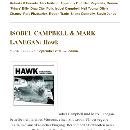
,
,
,
,
Roberts & Friends
Alex Neilson
Appendix Out
Ben Reynolds
Bonnie
,
,
,
,
,
'Prince' Billy
Drag City
Folk
Isobel Campbell
Neil Young
Olivia
,
,
,
,
Chaney
Rafe Fitzpatrick
Rough Trade
Shane Connolly
Stevie Jones
ISOBEL CAMPBELL & MARK
LANEGAN: Hawk
Veröffentlicht am
von
1. September 2011
admin
Isobel Campbell und Mark Lanegan
betreiben ein kleines Museum, einen Showroom für verwegene
Tagträume amerikanischer Prägung. Bei solchen Stichworten muss