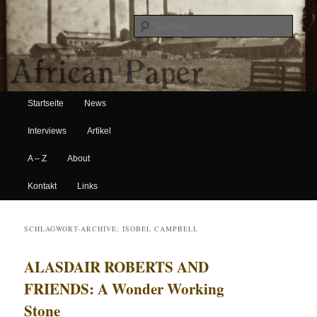
Suche
Hauptmenü
African Paper
Startseite
News
Zum Inhalt wechseln
Zum sekundären Inhalt wechseln
Interviews
Artikel
A – Z
About
Kontakt
Links
SCHLAGWORT-ARCHIVE:
ISOBEL CAMPBELL
ALASDAIR ROBERTS AND
FRIENDS: A Wonder Working
Stone