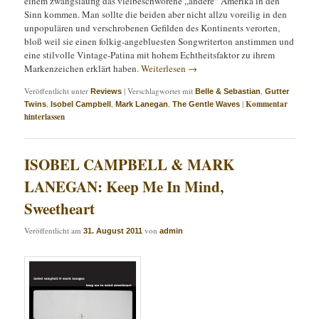
einem zwangsläufig das vielbeschworene „andere“ Amerika in den
Sinn kommen. Man sollte die beiden aber nicht allzu voreilig in den
unpopulären und verschrobenen Gefilden des Kontinents verorten,
bloß weil sie einen folkig-angebluesten Songwriterton anstimmen und
eine stilvolle Vintage-Patina mit hohem Echtheitsfaktor zu ihrem
Markenzeichen erklärt haben.
Weiterlesen
→
Veröffentlicht unter
|
Verschlagwortet mit
,
Reviews
Belle & Sebastian
Gutter
,
,
,
|
Kommentar
Twins
Isobel Campbell
Mark Lanegan
The Gentle Waves
hinterlassen
ISOBEL CAMPBELL & MARK
LANEGAN: Keep Me In Mind,
Sweetheart
Veröffentlicht am
von
31. August 2011
admin