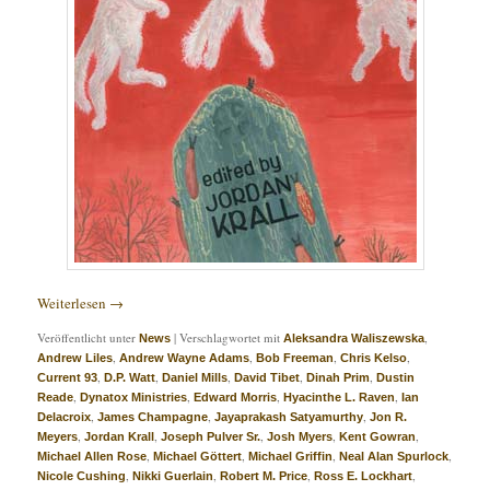
Weiterlesen
→
Veröffentlicht unter
|
Verschlagwortet mit
,
News
Aleksandra Waliszewska
,
,
,
,
Andrew Liles
Andrew Wayne Adams
Bob Freeman
Chris Kelso
,
,
,
,
,
Current 93
D.P. Watt
Daniel Mills
David Tibet
Dinah Prim
Dustin
,
,
,
,
Reade
Dynatox Ministries
Edward Morris
Hyacinthe L. Raven
Ian
,
,
,
Delacroix
James Champagne
Jayaprakash Satyamurthy
Jon R.
,
,
,
,
,
Meyers
Jordan Krall
Joseph Pulver Sr.
Josh Myers
Kent Gowran
,
,
,
,
Michael Allen Rose
Michael Göttert
Michael Griffin
Neal Alan Spurlock
,
,
,
,
Nicole Cushing
Nikki Guerlain
Robert M. Price
Ross E. Lockhart