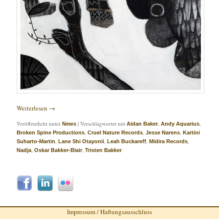
Weiterlesen
→
Veröffentlicht unter
|
Verschlagwortet mit
,
,
News
Aidan Baker
Andy Aquarius
,
,
,
Broken Spine Productions
Cruel Nature Records
Jesse Narens
Kartini
,
,
,
,
Suharto-Martin
Lane Shi Otayonii
Leah Buckareff
Midira Records
,
,
Nadja
Oskar Bakker-Blair
Tristen Bakker
Impressum / Haftungsausschluss