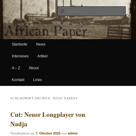
Suche
Hauptmenü
African Paper
Startseite
News
Zum Inhalt wechseln
Zum sekundären Inhalt wechseln
Interviews
Artikel
A – Z
About
Kontakt
Links
SCHLAGWORT-ARCHIVE:
JESSE NARENS
Cut: Neuer Longplayer von
Nadja
Veröffentlicht am
von
7. Oktober 2025
admin