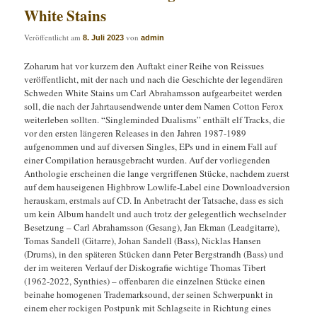
White Stains
Veröffentlicht am
von
8. Juli 2023
admin
Zoharum hat vor kurzem den Auftakt einer Reihe von Reissues
veröffentlicht, mit der nach und nach die Geschichte der legendären
Schweden White Stains um Carl Abrahamsson aufgearbeitet werden
soll, die nach der Jahrtausendwende unter dem Namen Cotton Ferox
weiterleben sollten. “Singleminded Dualisms” enthält elf Tracks, die
vor den ersten längeren Releases in den Jahren 1987-1989
aufgenommen und auf diversen Singles, EPs und in einem Fall auf
einer Compilation herausgebracht wurden. Auf der vorliegenden
Anthologie erscheinen die lange vergriffenen Stücke, nachdem zuerst
auf dem hauseigenen Highbrow Lowlife-Label eine Downloadversion
herauskam, erstmals auf CD. In Anbetracht der Tatsache, dass es sich
um kein Album handelt und auch trotz der gelegentlich wechselnder
Besetzung – Carl Abrahamsson (Gesang), Jan Ekman (Leadgitarre),
Tomas Sandell (Gitarre), Johan Sandell (Bass), Nicklas Hansen
(Drums), in den späteren Stücken dann Peter Bergstrandh (Bass) und
der im weiteren Verlauf der Diskografie wichtige Thomas Tibert
(1962-2022, Synthies) – offenbaren die einzelnen Stücke einen
beinahe homogenen Trademarksound, der seinen Schwerpunkt in
einem eher rockigen Postpunk mit Schlagseite in Richtung eines