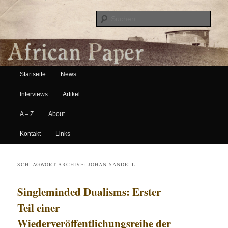
Suche
Hauptmenü
African Paper
Startseite
News
Zum Inhalt wechseln
Zum sekundären Inhalt wechseln
Interviews
Artikel
A – Z
About
Kontakt
Links
SCHLAGWORT-ARCHIVE:
JOHAN SANDELL
Singleminded Dualisms: Erster
Teil einer
Wiederveröffentlichungsreihe der