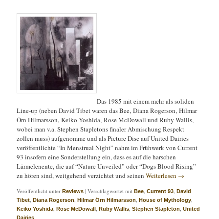
Das 1985 mit einem mehr als soliden
Line-up (neben David Tibet waren das Bee, Diana Rogerson, Hilmar
Örn Hilmarsson, Keiko Yoshida, Rose McDowall und Ruby Wallis,
wobei man v.a. Stephen Stapletons finaler Abmischung Respekt
zollen muss) aufgenomme und als Picture Disc auf United Dairies
veröffentlichte “In Menstrual Night” nahm im Frühwerk von Current
93 insofern eine Sonderstellung ein, dass es auf die harschen
Lärmelenente, die auf “Nature Unveiled” oder “Dogs Blood Rising”
zu hören sind, weitgehend verzichtet und seinen
Weiterlesen
→
Veröffentlicht unter
|
Verschlagwortet mit
,
,
Reviews
Bee
Current 93
David
,
,
,
,
Tibet
Diana Rogerson
Hilmar Örn Hilmarsson
House of Mythology
,
,
,
,
Keiko Yoshida
Rose McDowall
Ruby Wallis
Stephen Stapleton
United
Dairies