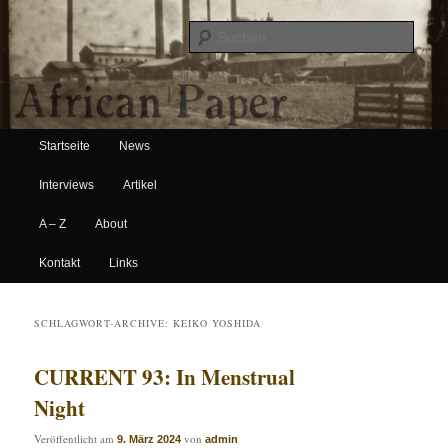
Suche
Hauptmenü
African Paper
Startseite
News
Zum Inhalt wechseln
Zum sekundären Inhalt wechseln
Interviews
Artikel
A – Z
About
Kontakt
Links
SCHLAGWORT-ARCHIVE:
KEIKO YOSHIDA
CURRENT 93: In Menstrual
Night
Veröffentlicht am
von
9. März 2024
admin