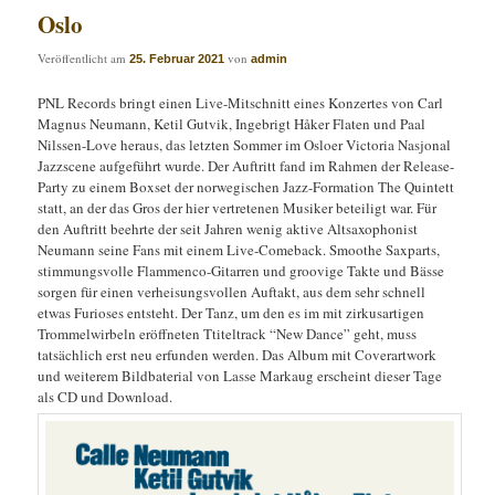
Oslo
Veröffentlicht am
von
25. Februar 2021
admin
PNL Records bringt einen Live-Mitschnitt eines Konzertes von Carl
Magnus Neumann, Ketil Gutvik, Ingebrigt Håker Flaten und Paal
Nilssen-Love heraus, das letzten Sommer im Osloer Victoria Nasjonal
Jazzscene aufgeführt wurde. Der Auftritt fand im Rahmen der Release-
Party zu einem Boxset der norwegischen Jazz-Formation The Quintett
statt, an der das Gros der hier vertretenen Musiker beteiligt war. Für
den Auftritt beehrte der seit Jahren wenig aktive Altsaxophonist
Neumann seine Fans mit einem Live-Comeback. Smoothe Saxparts,
stimmungsvolle Flammenco-Gitarren und groovige Takte und Bässe
sorgen für einen verheisungsvollen Auftakt, aus dem sehr schnell
etwas Furioses entsteht. Der Tanz, um den es im mit zirkusartigen
Trommelwirbeln eröffneten Ttiteltrack “New Dance” geht, muss
tatsächlich erst neu erfunden werden. Das Album mit Coverartwork
und weiterem Bildbaterial von Lasse Markaug erscheint dieser Tage
als CD und Download.