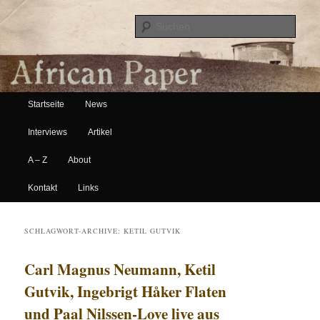
Suche
Hauptmenü
African Paper
Startseite
News
Zum Inhalt wechseln
Zum sekundären Inhalt wechseln
Interviews
Artikel
A – Z
About
Kontakt
Links
SCHLAGWORT-ARCHIVE:
KETIL GUTVIK
Carl Magnus Neumann, Ketil
Gutvik, Ingebrigt Håker Flaten
und Paal Nilssen-Love live aus