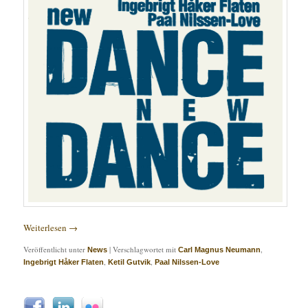
Weiterlesen
→
Veröffentlicht unter
|
Verschlagwortet mit
,
News
Carl Magnus Neumann
,
,
Ingebrigt Håker Flaten
Ketil Gutvik
Paal Nilssen-Love