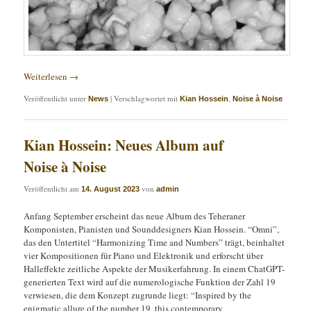
Weiterlesen
→
Veröffentlicht unter
|
Verschlagwortet mit
,
News
Kian Hossein
Noise à Noise
Kian Hossein: Neues Album auf
Noise à Noise
Veröffentlicht am
von
14. August 2023
admin
Anfang September erscheint das neue Album des Teheraner
Komponisten, Pianisten und Sounddesigners Kian Hossein. “Omni”,
das den Untertitel “Harmonizing Time and Numbers” trägt, beinhaltet
vier Kompositionen für Piano und Elektronik und erforscht über
Halleffekte zeitliche Aspekte der Musikerfahrung. In einem ChatGPT-
generierten Text wird auf die numerologische Funktion der Zahl 19
verwiesen, die dem Konzept zugrunde liegt: “Inspired by the
enigmatic allure of the number 19, this contemporary