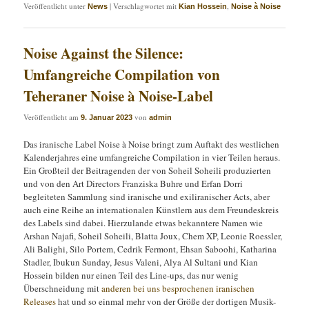
Veröffentlicht unter
|
Verschlagwortet mit
,
News
Kian Hossein
Noise à Noise
Noise Against the Silence:
Umfangreiche Compilation von
Teheraner Noise à Noise-Label
Veröffentlicht am
von
9. Januar 2023
admin
Das iranische Label Noise à Noise bringt zum Auftakt des westlichen
Kalenderjahres eine umfangreiche Compilation in vier Teilen heraus.
Ein Großteil der Beitragenden der von Soheil Soheili produzierten
und von den Art Directors Franziska Buhre und Erfan Dorri
begleiteten Sammlung sind iranische und exiliranischer Acts, aber
auch eine Reihe an internationalen Künstlern aus dem Freundeskreis
des Labels sind dabei. Hierzulande etwas bekanntere Namen wie
Arshan Najafi, Soheil Soheili, Blatta Joux, Chem XP, Leonie Roessler,
Ali Balighi, Silo Portem, Cedrik Fermont, Ehsan Saboohi, Katharina
Stadler, Ibukun Sunday, Jesus Valeni, Alya Al Sultani und Kian
Hossein bilden nur einen Teil des Line-ups, das nur wenig
Überschneidung mit
anderen bei uns besprochenen iranischen
Releases
hat und so einmal mehr von der Größe der dortigen Musik-