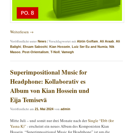
Weiterlesen
→
Veröffentlicht unter
|
Verschlagwortet mit
,
,
News
Abtin Golfam
Ali Araab
Ali
,
,
,
,
Balighi
Ehsam Saboohi
Kian Hossein
Luiz Ser Eu and Numia
Nik
,
,
,
Masoo
Post-Orientalism
T​-​Noll
Vamegh
Superimpositional Music for
Headphone: Kollaborativ es
Album von Kian Hossein und
Eija Temisevä
Veröffentlicht am
von
21. Mai 2024
admin
Mitte Juli – und somit nur drei Monate nach der
Single “Ebb (for
Yasna K)”
- erscheint ein neues Album des Komponisten Kian
Hossein. “Superimpositional Music for Headphone” ist um die