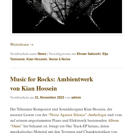
Weiterlesen
→
Veröffentlicht unter
|
Verschlagwortet mit
,
News
Ehsan Saboohi
Eija
,
,
Temisevä
Kian Hossein
Noise à Noise
Music for Rocks: Ambientwerk
von Kian Hossein
Veröffentlicht am
von
21. November 2023
admin
Der Teheraner Komponist und Sounddesigner Kian Hossein, der
unseren Lesern von der
“Noise Against Silence”-Anthologie
und vom
auf seinem angestammten Piano und Elektronik basierenden
Album
“Omni”
her bekannt ist. bringt ein One Track-EP heraus, deren
musikalisches Material mit den Texturen und Charakteristiken von