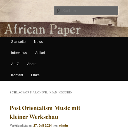
Suche
Hauptmenü
African Paper
Startseite
News
Zum Inhalt wechseln
Zum sekundären Inhalt wechseln
Interviews
Artikel
A – Z
About
Kontakt
Links
SCHLAGWORT-ARCHIVE:
KIAN HOSSEIN
Post Orientalism Music mit
kleiner Werkschau
Veröffentlicht am
von
27. Juli 2024
admin