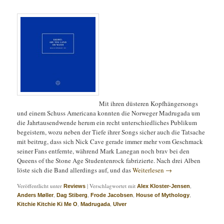
Mit ihren düsteren Kopfhängersongs
und einem Schuss Americana konnten die Norweger Madrugada um
die Jahrtausendwende herum ein recht unterschiedliches Publikum
begeistern, wozu neben der Tiefe ihrer Songs sicher auch die Tatsache
mit beitrug, dass sich Nick Cave gerade immer mehr vom Geschmack
seiner Fans entfernte, während Mark Lanegan noch brav bei den
Queens of the Stone Age Studentenrock fabrizierte. Nach drei Alben
löste sich die Band allerdings auf, und das
Weiterlesen
→
Veröffentlicht unter
|
Verschlagwortet mit
,
Reviews
Alex Kloster-Jensen
,
,
,
,
Anders Møller
Dag Stiberg
Frode Jacobsen
House of Mythology
,
,
Kitchie Kitchie Ki Me O
Madrugada
Ulver