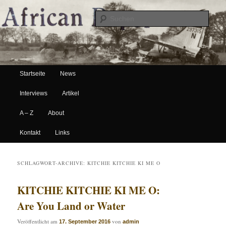
Suche
Hauptmenü
African Paper
Startseite
News
Zum Inhalt wechseln
Zum sekundären Inhalt wechseln
Interviews
Artikel
A – Z
About
Kontakt
Links
SCHLAGWORT-ARCHIVE:
KITCHIE KITCHIE KI ME O
KITCHIE KITCHIE KI ME O:
Are You Land or Water
Veröffentlicht am
von
17. September 2016
admin