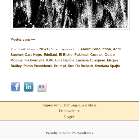
Weiterlesen
→
Veröffentlicht unter
|
Verschlagwortet mit
,
News
About Conduction
Andi
,
,
,
,
,
,
Stecher
Cate Hops
Edelfaul
El Bicho
Fukinsei
Gordan
Guido
,
,
,
,
,
Möbius
Ilia Gorovitz
KVU
Lina Bailón
Luciana Turegano
Megan
,
,
,
,
Brailey
Paolo Possidente
Stumpf
Sun Ra Bullock
Svetlana Spajic
Impressum / Haftungsausschluss
Datenschutz
Login
Proudly powered by WordPress