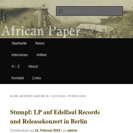
Suche
Hauptmenü
African Paper
Startseite
News
Zum Inhalt wechseln
Zum sekundären Inhalt wechseln
Interviews
Artikel
A – Z
About
Kontakt
Links
SCHLAGWORT-ARCHIVE:
LUCIANA TUREGANO
Stumpf: LP auf Edelfaul Records
und Releasekonzert in Berlin
Veröffentlicht am
von
12. Februar 2024
admin