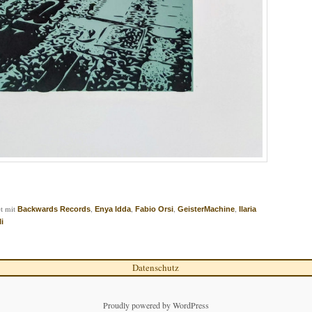
t mit
,
,
,
,
Backwards Records
Enya Idda
Fabio Orsi
GeisterMachine
Ilaria
i
Datenschutz
Proudly powered by WordPress