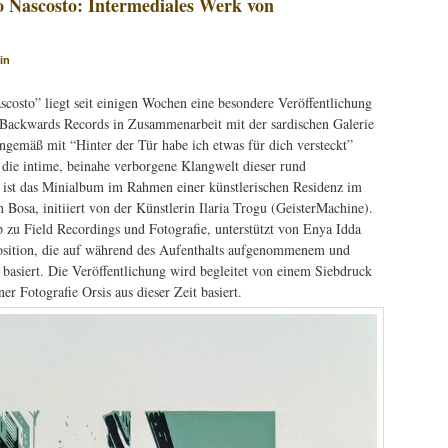
o Nascosto: Intermediales Werk von
in
costo” liegt seit einigen Wochen eine besondere Veröffentlichung
i Backwards Records in Zusammenarbeit mit der sardischen Galerie
nngemäß mit “Hinter der Tür habe ich etwas für dich versteckt”
f die intime, beinahe verborgene Klangwelt dieser rund
 ist das Minialbum im Rahmen einer künstlerischen Residenz im
 Bosa, initiiert von der Künstlerin Ilaria Trogu (GeisterMachine).
p zu Field Recordings und Fotografie, unterstützt von Enya Idda
osition, die auf während des Aufenthalts aufgenommenem und
 basiert. Die Veröffentlichung wird begleitet von einem Siebdruck
er Fotografie Orsis aus dieser Zeit basiert.