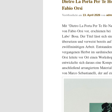
Dietro La Porta Per Te H
Fabio Orsi
Veröffentlicht am
von
13. April 2026
adm
Mit “Dietro La Porta Per Te Ho Nas
von Fabio Orsi vor, erschienen be
Labo’ Bosa. Der Titel lässt sich si
übersetzen und verweist bereits au
zwölfminütigen Arbeit. Entstanden
vergangenen Herbst im sardinischen
Orsi leitete vor Ort einen Worksho
entwickelte sich daraus eine Komp
anschließend arrangiertem Material
von Marco Sebastianelli, der auf ein