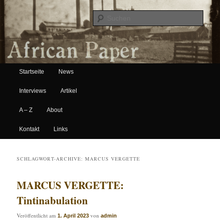
Suche
Hauptmenü
African Paper
Startseite
News
Zum Inhalt wechseln
Zum sekundären Inhalt wechseln
Interviews
Artikel
A – Z
About
Kontakt
Links
SCHLAGWORT-ARCHIVE:
MARCUS VERGETTE
MARCUS VERGETTE:
Tintinabulation
Veröffentlicht am
von
1. April 2023
admin