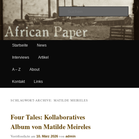
Suche
Hauptmenü
African Paper
Startseite
News
Zum Inhalt wechseln
Zum sekundären Inhalt wechseln
Interviews
Artikel
A – Z
About
Kontakt
Links
SCHLAGWORT-ARCHIVE:
MATILDE MEIRELES
Four Tales: Kollaboratives
Album von Matilde Meireles
Veröffentlicht am
von
10. März 2026
admin