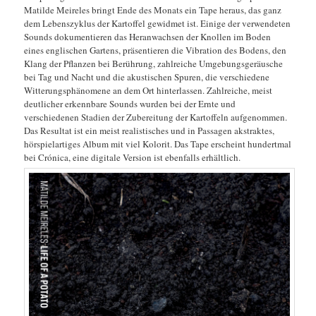
Matilde Meireles bringt Ende des Monats ein Tape heraus, das ganz
dem Lebenszyklus der Kartoffel gewidmet ist. Einige der verwendeten
Sounds dokumentieren das Heranwachsen der Knollen im Boden
eines englischen Gartens, präsentieren die Vibration des Bodens, den
Klang der Pflanzen bei Berührung, zahlreiche Umgebungsgeräusche
bei Tag und Nacht und die akustischen Spuren, die verschiedene
Witterungsphänomene an dem Ort hinterlassen. Zahlreiche, meist
deutlicher erkennbare Sounds wurden bei der Ernte und
verschiedenen Stadien der Zubereitung der Kartoffeln aufgenommen.
Das Resultat ist ein meist realistisches und in Passagen akstraktes,
hörspielartiges Album mit viel Kolorit. Das Tape erscheint hundertmal
bei Crónica, eine digitale Version ist ebenfalls erhältlich.