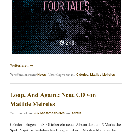
Weiterlesen
→
Veröffentlicht unter
|
Verschlagwortet mit
,
News
Crónica
Matilde Meireles
Loop. And Again.: Neue CD von
Matilde Meireles
Veröffentlicht am
von
21. September 2024
admin
Crónica bringen am 8. Oktober ein neues Album der dem X Marks the
Spot-Projekt nahestehenden Klangkünstlerin Matilde Meirales. Im