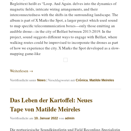
Begleittext heißt es “Loop. And Again. delves into the dynamics of
magnetic fields, intricate wiring arrangements, and their
interconnectedness with the shifts in the surrounding landscape. The
album is part of X Marks the Spot, a larger project which used sound
to map specific telecommunication boxes—only those emitting an
audible drone—in the city of Belfast between 2013-2019. In the
project, sound suggests different ways to engage with Belfast, where
walking routes could be improvised to incorporate the drones as part
of how we experience the city. X Marks the Spot developed as a slow-
mapping game-like
Weiterlesen
→
Veröffentlicht unter
|
Verschlagwortet mit
,
News
Crónica
Matilde Meireles
Das Leben der Kartoffel: Neues
Tape von Matilde Meireles
Veröffentlicht am
von
10. Januar 2022
admin
Die portugiesische Soundkünstlerin und Field Recording-Spezialistin