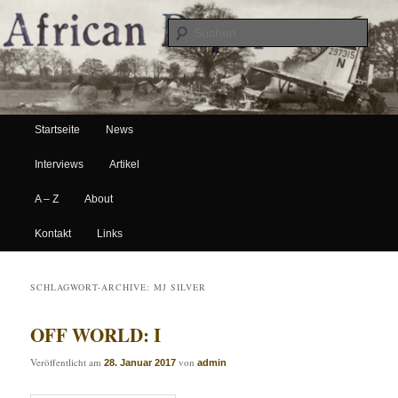
Suche
Hauptmenü
African Paper
Startseite
News
Zum Inhalt wechseln
Zum sekundären Inhalt wechseln
Interviews
Artikel
A – Z
About
Kontakt
Links
SCHLAGWORT-ARCHIVE:
MJ SILVER
OFF WORLD: I
Veröffentlicht am
von
28. Januar 2017
admin