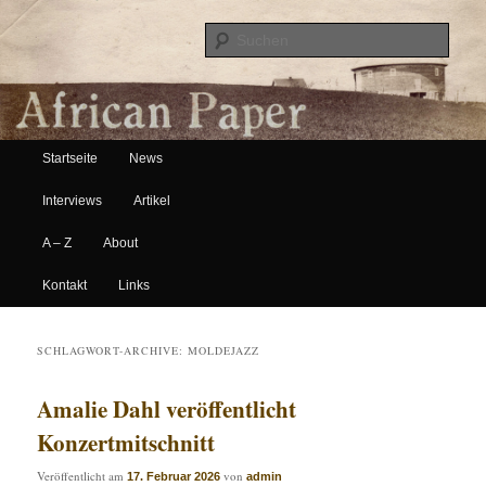
Suche
Hauptmenü
African Paper
Startseite
News
Zum Inhalt wechseln
Zum sekundären Inhalt wechseln
Interviews
Artikel
A – Z
About
Kontakt
Links
SCHLAGWORT-ARCHIVE:
MOLDEJAZZ
Amalie Dahl veröffentlicht
Konzertmitschnitt
Veröffentlicht am
von
17. Februar 2026
admin