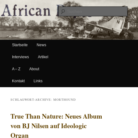
Suche
Hauptmenü
African Paper
Startseite
News
Zum Inhalt wechseln
Zum sekundären Inhalt wechseln
Interviews
Artikel
A – Z
About
Kontakt
Links
SCHLAGWORT-ARCHIVE:
MORTHOUND
True Than Nature: Neues Album
von BJ Nilsen auf Ideologic
Organ