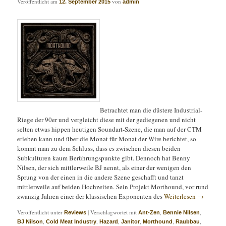
Veröffentlicht am
von
12. September 2015
admin
Betrachtet man die düstere Industrial-
Riege der 90er und vergleicht diese mit der gediegenen und nicht
selten etwas hippen heutigen Soundart-Szene, die man auf der CTM
erleben kann und über die Monat für Monat der Wire berichtet, so
kommt man zu dem Schluss, dass es zwischen diesen beiden
Subkulturen kaum Berührungspunkte gibt. Dennoch hat Benny
Nilsen, der sich mittlerweile BJ nennt, als einer der wenigen den
Sprung von der einen in die andere Szene geschafft und tanzt
mittlerweile auf beiden Hochzeiten. Sein Projekt Morthound, vor rund
zwanzig Jahren einer der klassischen Exponenten des
Weiterlesen
→
Veröffentlicht unter
|
Verschlagwortet mit
,
,
Reviews
Ant-Zen
Bennie Nilsen
,
,
,
,
,
,
BJ Nilson
Cold Meat Industry
Hazard
Janitor
Morthound
Raubbau