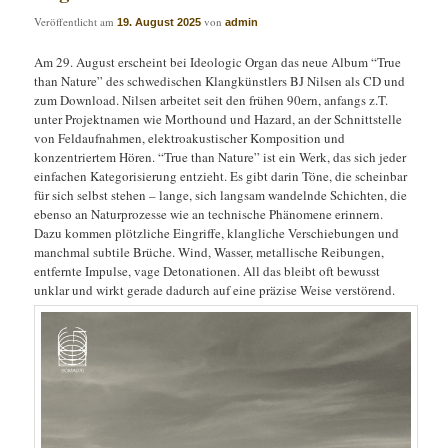
Veröffentlicht am
von
19. August 2025
admin
Am 29. August erscheint bei Ideologic Organ das neue Album “True
than Nature” des schwedischen Klangkünstlers BJ Nilsen als CD und
zum Download. Nilsen arbeitet seit den frühen 90ern, anfangs z.T.
unter Projektnamen wie Morthound und Hazard, an der Schnittstelle
von Feldaufnahmen, elektroakustischer Komposition und
konzentriertem Hören. “True than Nature” ist ein Werk, das sich jeder
einfachen Kategorisierung entzieht. Es gibt darin Töne, die scheinbar
für sich selbst stehen – lange, sich langsam wandelnde Schichten, die
ebenso an Naturprozesse wie an technische Phänomene erinnern.
Dazu kommen plötzliche Eingriffe, klangliche Verschiebungen und
manchmal subtile Brüche. Wind, Wasser, metallische Reibungen,
entfernte Impulse, vage Detonationen. All das bleibt oft bewusst
unklar und wirkt gerade dadurch auf eine präzise Weise verstörend.