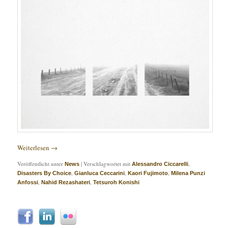
Weiterlesen
→
Veröffentlicht unter
|
Verschlagwortet mit
,
News
Alessandro Ciccarelli
,
,
,
Disasters By Choice
Gianluca Ceccarini
Kaori Fujimoto
Milena Punzi
,
,
Anfossi
Nahid Rezashateri
Tetsuroh Konishi