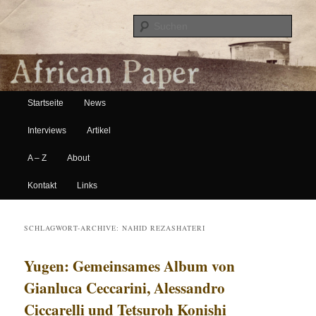
Suche
Hauptmenü
African Paper
Startseite
News
Zum Inhalt wechseln
Zum sekundären Inhalt wechseln
Interviews
Artikel
A – Z
About
Kontakt
Links
SCHLAGWORT-ARCHIVE:
NAHID REZASHATERI
Yugen: Gemeinsames Album von
Gianluca Ceccarini, Alessandro
Ciccarelli und Tetsuroh Konishi