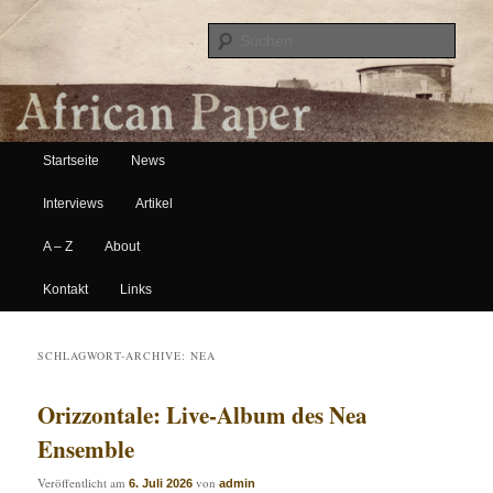
Suche
Hauptmenü
African Paper
Startseite
News
Zum Inhalt wechseln
Zum sekundären Inhalt wechseln
Interviews
Artikel
A – Z
About
Kontakt
Links
SCHLAGWORT-ARCHIVE:
NEA
Orizzontale: Live-Album des Nea
Ensemble
Veröffentlicht am
von
6. Juli 2026
admin