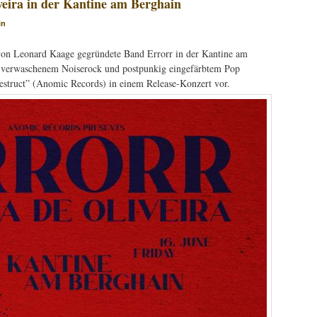
veira in der Kantine am Berghain
in
e von Leonard Kaage gegründete Band Errorr in der Kantine am
g-verwaschenem Noiserock und postpunkig eingefärbtem Pop
struct” (Anomic Records) in einem Release-Konzert vor.