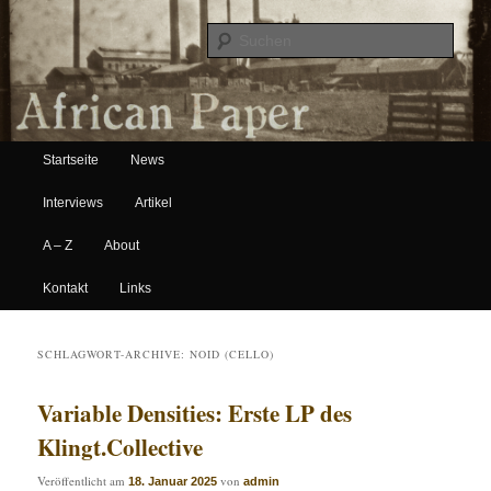
Suche
Hauptmenü
African Paper
Startseite
News
Zum Inhalt wechseln
Zum sekundären Inhalt wechseln
Interviews
Artikel
A – Z
About
Kontakt
Links
SCHLAGWORT-ARCHIVE:
NOID (CELLO)
Variable Densities: Erste LP des
Klingt.Collective
Veröffentlicht am
von
18. Januar 2025
admin