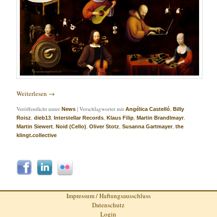
Weiterlesen
→
Veröffentlicht unter
|
Verschlagwortet mit
,
News
Angélica Castelló
Billy
,
,
,
,
,
Roisz
dieb13
Interstellar Records
Klaus Filip
Martin Brandlmayr
,
,
,
,
Martin Siewert
Noid (Cello)
Oliver Stotz
Susanna Gartmayer
the
klingt.collective
Impressum / Haftungsausschluss
Datenschutz
Login