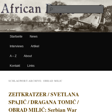
Suche
Hauptmenü
African Paper
Startseite
News
Zum Inhalt wechseln
Zum sekundären Inhalt wechseln
Interviews
Artikel
A – Z
About
Kontakt
Links
SCHLAGWORT-ARCHIVE:
OBRAD MILIC
ZEITKRATZER / SVETLANA
SPAJIĆ / DRAGANA TOMIĆ /
OBRAD MILIĆ: Serbian War