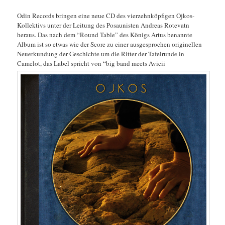
Odin Records bringen eine neue CD des vierzehnköpfigen Ojkos-
Kollektivs unter der Leitung des Posaunisten Andreas Rotevatn
heraus. Das nach dem “Round Table” des Königs Artus benannte
Album ist so etwas wie der Score zu einer ausgesprochen originellen
Neuerkundung der Geschichte um die Ritter der Tafelrunde in
Camelot, das Label spricht von “big band meets Avicii