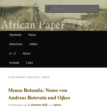
Suche
Hauptmenü
African Paper
Startseite
News
Zum Inhalt wechseln
Zum sekundären Inhalt wechseln
Interviews
Artikel
A – Z
About
Kontakt
Links
SCHLAGWORT-ARCHIVE:
OJKOS
Mensa Rotunda: Neues von
Andreas Rotevatn und Ojkos
Veröffentlicht am
von
1. Oktober 2022
admin