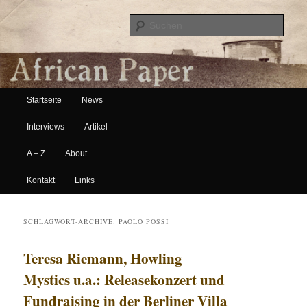
Suche
Hauptmenü
African Paper
Startseite
News
Zum Inhalt wechseln
Zum sekundären Inhalt wechseln
Interviews
Artikel
A – Z
About
Kontakt
Links
SCHLAGWORT-ARCHIVE:
PAOLO POSSI
Teresa Riemann, Howling
Mystics u.a.: Releasekonzert und
Fundraising in der Berliner Villa