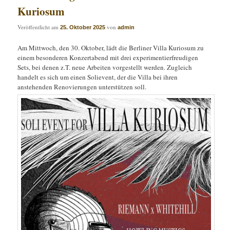
Kuriosum
Veröffentlicht am
von
25. Oktober 2025
admin
Am Mittwoch, den 30. Oktober, lädt die Berliner Villa Kuriosum zu
einem besonderen Konzertabend mit drei experimentierfreudigen
Sets, bei denen z.T. neue Arbeiten vorgestellt werden. Zugleich
handelt es sich um einen Solievent, der die Villa bei ihren
anstehenden Renovierungen unterstützen soll.