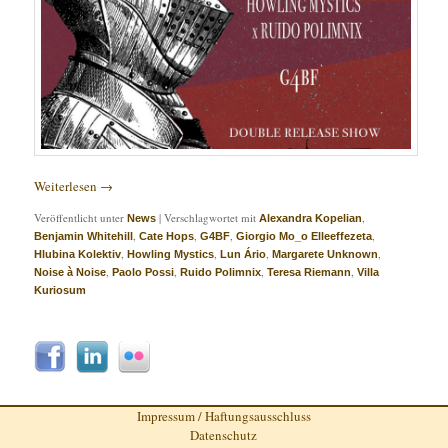
Weiterlesen
→
Veröffentlicht unter
|
Verschlagwortet mit
,
News
Alexandra Kopelian
,
,
,
,
Benjamin Whitehill
Cate Hops
G4BF
Giorgio Mo_o Elleeffezeta
,
,
,
,
Hlubina Kolektiv
Howling Mystics
Lun Ário
Margarete Unknown
,
,
,
,
Noise à Noise
Paolo Possi
Ruido Polimnix
Teresa Riemann
Villa
Kuriosum
Impressum / Haftungsausschluss
Datenschutz