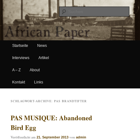
Suche
Hauptmenü
African Paper
Startseite
News
Zum Inhalt wechseln
Zum sekundären Inhalt wechseln
Interviews
Artikel
A – Z
About
Kontakt
Links
SCHLAGWORT-ARCHIVE:
PAS BRANDTIFTER
PAS MUSIQUE: Abandoned
Bird Egg
Veröffentlicht am
von
21. September 2013
admin