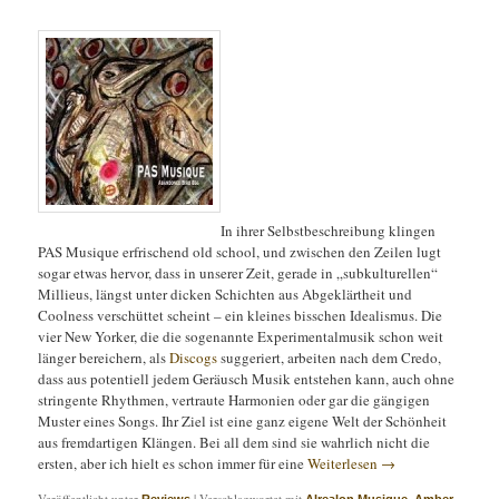
In ihrer Selbstbeschreibung klingen
PAS Musique erfrischend old school, und zwischen den Zeilen lugt
sogar etwas hervor, dass in unserer Zeit, gerade in „subkulturellen“
Millieus, längst unter dicken Schichten aus Abgeklärtheit und
Coolness verschüttet scheint – ein kleines bisschen Idealismus. Die
vier New Yorker, die die sogenannte Experimentalmusik schon weit
länger bereichern, als
Discogs
suggeriert, arbeiten nach dem Credo,
dass aus potentiell jedem Geräusch Musik entstehen kann, auch ohne
stringente Rhythmen, vertraute Harmonien oder gar die gängigen
Muster eines Songs. Ihr Ziel ist eine ganz eigene Welt der Schönheit
aus fremdartigen Klängen. Bei all dem sind sie wahrlich nicht die
ersten, aber ich hielt es schon immer für eine
Weiterlesen
→
Veröffentlicht unter
|
Verschlagwortet mit
,
Reviews
Alrealon Musique
Amber