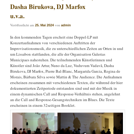
Dasha Birukova, DJ Marfox
u.v.a.
Veröffentlicht am
von
25. Mai 2024
admin
In den kommenden Tagen erscheit eine Doppel-LP mit
Konzertaufnahmen von verschiedenen Auftritten der
Improvisationsmusik, die zu unterschiedlichen Zeiten an Orten in und
um Lissabon stattfanden, die alle der Organisation Galerias
Municipaes nahestehen. Die teilnehmenden Künstlerinnen und
Künstler sind João Artur, Nuno da Luz, Vuduvum Vadavã, Dasha
Birukova, DJ Marfox, Pierre Bal-Blanc, Margarida Garcia, Regina de
Morais, Bárbara Silva sowie Mattin & The Audience. Die Aufnahmen
erscheinen zusammen mit verschiedenen Texten, die während der hier
dokumentierten Zeitperiode entstanden sind und mit der Musik in
einem dynamischen Call and Response-Verhältnis stehen, angelehnt
an die Call and Response-Gesangstechniken im Blues. Die Texte
erscheinen in einem 32seitigen Booklet.