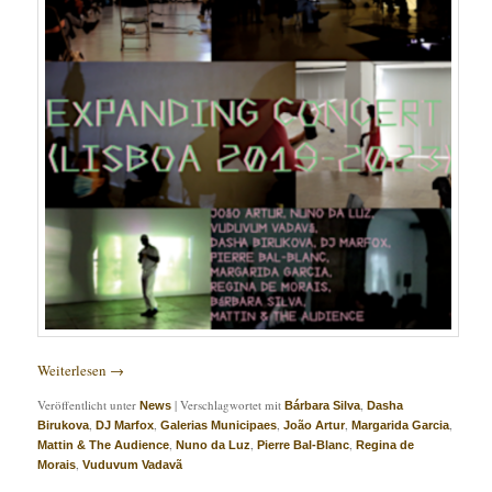
Weiterlesen
→
Veröffentlicht unter
|
Verschlagwortet mit
,
News
Bárbara Silva
Dasha
,
,
,
,
,
Birukova
DJ Marfox
Galerias Municipaes
João Artur
Margarida Garcia
,
,
,
Mattin & The Audience
Nuno da Luz
Pierre Bal-Blanc
Regina de
,
Morais
Vuduvum Vadavã