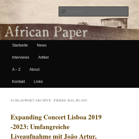
Suche
Hauptmenü
African Paper
Startseite
News
Zum Inhalt wechseln
Zum sekundären Inhalt wechseln
Interviews
Artikel
A – Z
About
Kontakt
Links
SCHLAGWORT-ARCHIVE:
PIERRE BAL-BLANC
Expanding Concert Lisboa 2019
-2023: Umfangreiche
Liveaufnahme mit João Artur,