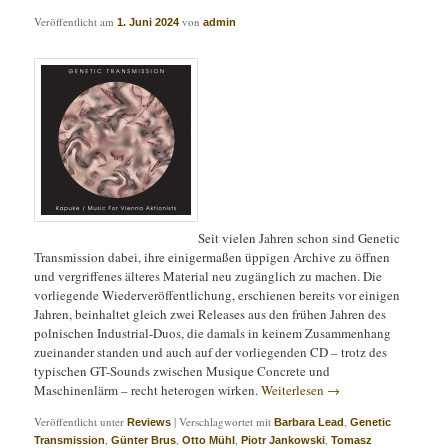
Veröffentlicht am
von
1. Juni 2024
admin
Seit vielen Jahren schon sind Genetic
Transmission dabei, ihre einigermaßen üppigen Archive zu öffnen
und vergriffenes älteres Material neu zugänglich zu machen. Die
vorliegende Wiederveröffentlichung, erschienen bereits vor einigen
Jahren, beinhaltet gleich zwei Releases aus den frühen Jahren des
polnischen Industrial-Duos, die damals in keinem Zusammenhang
zueinander standen und auch auf der vorliegenden CD – trotz des
typischen GT-Sounds zwischen Musique Concrete und
Maschinenlärm – recht heterogen wirken.
Weiterlesen
→
Veröffentlicht unter
|
Verschlagwortet mit
,
Reviews
Barbara Lead
Genetic
,
,
,
,
Transmission
Günter Brus
Otto Mühl
Piotr Jankowski
Tomasz