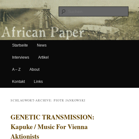
Suche
Hauptmenü
African Paper
Startseite
News
Zum Inhalt wechseln
Zum sekundären Inhalt wechseln
Interviews
Artikel
A – Z
About
Kontakt
Links
SCHLAGWORT-ARCHIVE:
PIOTR JANKOWSKI
GENETIC TRANSMISSION:
Kapuke / Music For Vienna
Aktionists