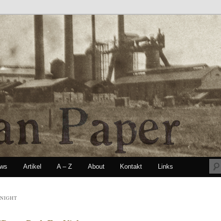
ews
Artikel
A – Z
About
Kontakt
Links
seln
 NIGHT