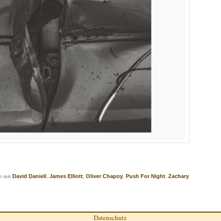
t mit
,
,
,
,
David Daniell
James Elliott
Oliver Chapoy
Push For Night
Zachary
Datenschutz