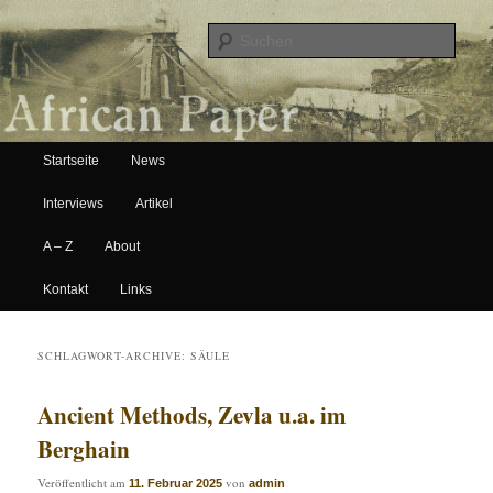
Suche
Hauptmenü
African Paper
Startseite
News
Zum Inhalt wechseln
Zum sekundären Inhalt wechseln
Interviews
Artikel
A – Z
About
Kontakt
Links
SCHLAGWORT-ARCHIVE:
SÄULE
Ancient Methods, Zevla u.a. im
Berghain
Veröffentlicht am
von
11. Februar 2025
admin