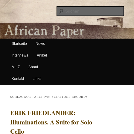
Suche
Hauptmenü
African Paper
Startseite
News
Zum Inhalt wechseln
Zum sekundären Inhalt wechseln
Interviews
Artikel
A – Z
About
Kontakt
Links
SCHLAGWORT-ARCHIVE:
SCIPSTONE RECORDS
ERIK FRIEDLANDER:
Illuminations. A Suite for Solo
Cello