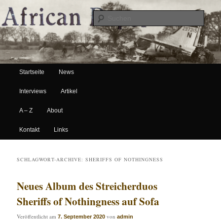
Suche
Hauptmenü
African Paper
Startseite
News
Zum Inhalt wechseln
Zum sekundären Inhalt wechseln
Interviews
Artikel
A – Z
About
Kontakt
Links
SCHLAGWORT-ARCHIVE:
SHERIFFS OF NOTHINGNESS
Neues Album des Streicherduos
Sheriffs of Nothingness auf Sofa
Veröffentlicht am
von
7. September 2020
admin