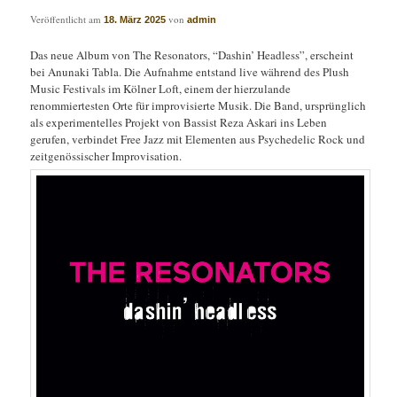
Veröffentlicht am
von
18. März 2025
admin
Das neue Album von The Resonators, “Dashin’ Headless”, erscheint
bei Anunaki Tabla. Die Aufnahme entstand live während des Plush
Music Festivals im Kölner Loft, einem der hierzulande
renommiertesten Orte für improvisierte Musik. Die Band, ursprünglich
als experimentelles Projekt von Bassist Reza Askari ins Leben
gerufen, verbindet Free Jazz mit Elementen aus Psychedelic Rock und
zeitgenössischer Improvisation.