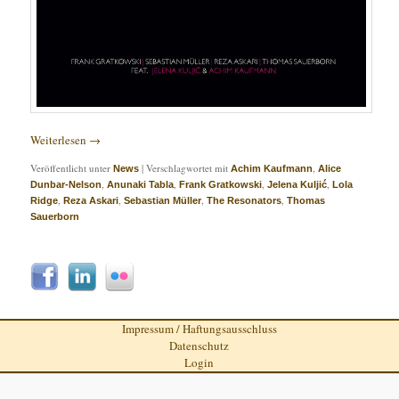
Weiterlesen
→
Veröffentlicht unter
|
Verschlagwortet mit
,
News
Achim Kaufmann
Alice
,
,
,
,
Dunbar-Nelson
Anunaki Tabla
Frank Gratkowski
Jelena Kuljić
Lola
,
,
,
,
Ridge
Reza Askari
Sebastian Müller
The Resonators
Thomas
Sauerborn
Impressum / Haftungsausschluss
Datenschutz
Login