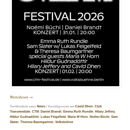
Weiterlesen
→
Veröffentlicht unter
|
Verschlagwortet mit
,
News
Cavid Dhen
Club
,
,
,
,
,
Transmediale
CTM
Daniel Brandt
Emma Ruth Rundle
Hilary Jeffery
,
,
,
,
Hildur Guðnadóttir
Lukas Feigelfeld
Maria W Horn
Noémi Büchi
Sam
,
,
Slater
Theresa Baumgartner
Volksbühne