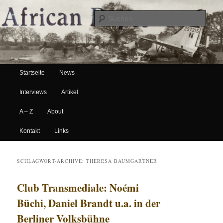
Suche
Hauptmenü
African Paper
Startseite
News
Zum Inhalt wechseln
Zum sekundären Inhalt wechseln
Interviews
Artikel
A – Z
About
Kontakt
Links
SCHLAGWORT-ARCHIVE:
THERESA BAUMGARTNER
Club Transmediale: Noémi
Büchi, Daniel Brandt u.a. in der
Berliner Volksbühne