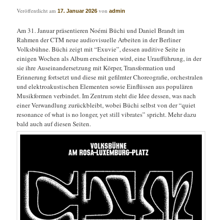
Veröffentlicht am
von
17. Januar 2026
admin
Am 31. Januar präsentieren Noémi Büchi und Daniel Brandt im
Rahmen der CTM neue audiovisuelle Arbeiten in der Berliner
Volksbühne. Büchi zeigt mit “Exuvie”, dessen auditive Seite in
einigen Wochen als Album erscheinen wird, eine Uraufführung, in der
sie ihre Auseinandersetzung mit Körper, Transformation und
Erinnerung fortsetzt und diese mit gefilmter Choreografie, orchestralen
und elektroakustischen Elementen sowie Einflüssen aus populären
Musikformen verbindet. Im Zentrum steht die Idee dessen, was nach
einer Verwandlung zurückbleibt, wobei Büchi selbst von der “quiet
resonance of what is no longer, yet still vibrates” spricht. Mehr dazu
bald auch auf diesen Seiten.