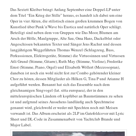
Das Sextett Kleiber bringt Anfang September eine Doppel-LP unter
dem Titel “Ein Krieg der Stille” heraus, es handelt ich dabei um eine
Oper in vier Akten, die stilistisch einen großen krummen Bogen von
Kunstlied über Punk’n'Wave bis Exotica und natürlich Oper schlägt.
Beteiligt sind neben dem von Gruppen wie Das Moor, Blumen am
Arsch der Hölle, Maulgruppe, Alte Sau, Oma Hans, Dackelblut oder
Angeschissen bekannten Texter und Sänger Jens Rachut und dessen
langjährigem Weggefährten Thomas Wenzel (Schlagzeug, Bass,
Perkussionen, Elektrogeräte, Stimme) die Virtuosinnen und Virtuosen
Atli Grund (Stimme, Gitarre), Ruth May (Stimme, Violine), Frederike
Ernst (Stimme, Piano, Orgel) und Elisabeth Wöllert (Mezzosopran),
daneben ist noch ein wohl nicht fest zur Combo gehörender kleiner
Chor zu hören, dessen Mitglieder als Hilken G, Tina P und Arianne H
aufgeführt werden. Benannt hat sich das Ensemble nach dem
gleichnamigen Singvogel (lat. sitta europaea), der in den
mitteleuropäischen Ländern oft kopfüber an Baumstämmen zu sehen
ist und aufgrund seines Aussehens landläufig auch Spechtmeise
genannt wird, gleichwohl er weder mit Spechten noch mit Meisen
verwandt ist. Das Album erscheint als 2LP im Gatefoldcover mit Lyric
Sheet und DL-Code in Zusammenarbeit von Yachtclub Brande und
Major Label.