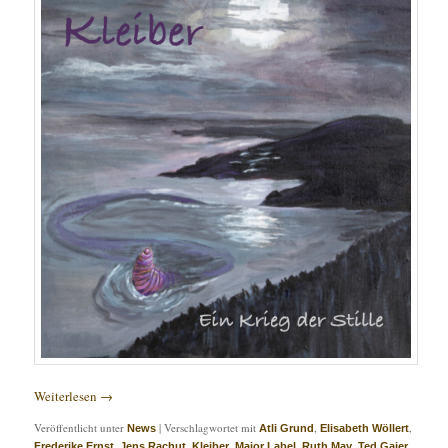
Weiterlesen
→
Veröffentlicht unter
|
Verschlagwortet mit
,
,
News
Atli Grund
Elisabeth Wöllert
,
,
,
,
,
,
Frederike Ernst
Jens Rachut
Kleiber
Major Label
Ruth May
Ted Gaier