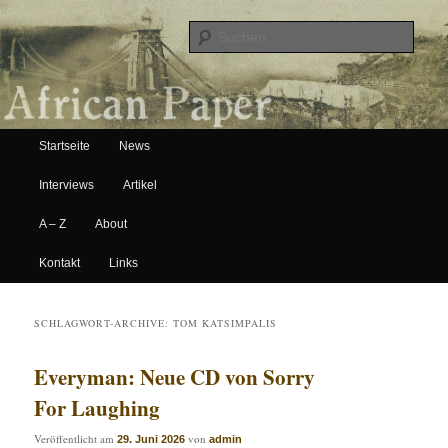
Suche
Hauptmenü
African Paper
Startseite
News
Zum Inhalt wechseln
Zum sekundären Inhalt wechseln
Interviews
Artikel
A – Z
About
Kontakt
Links
SCHLAGWORT-ARCHIVE:
TOM KATSIMPALIS
Everyman: Neue CD von Sorry
For Laughing
Veröffentlicht am
von
29. Juni 2026
admin