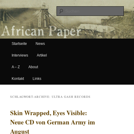
Suche
Hauptmenü
African Paper
Startseite
News
Zum Inhalt wechseln
Zum sekundären Inhalt wechseln
Interviews
Artikel
A – Z
About
Kontakt
Links
SCHLAGWORT-ARCHIVE:
ULTRA GASH RECORDS
Skin Wrapped, Eyes Visible:
Neue CD von German Army im
August