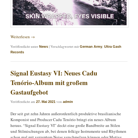
Weiterlesen
→
Veröffentlicht unter
|
Verschlagwortet mit
,
News
German Army
Ultra Gash
Records
Signal Eustasy VI: Neues Cadu
Tenório-Album mit großem
Gastaufgebot
Veröffentlicht am
von
27. Mai 2021
admin
Der seit gut zehn Jahren außerordentlich produktive brasilianische
Komponist und Producer Cadu Tenório bringt ein neues Album
heraus. “Signal Eustasy VI” deckt eine große Bandbreite an Stilen
und Stilmischungen ab, bei denen folkige Instrumente und Rhythmen
schon mal mit verzerrtem Noise verschmelzen können oder Motive,