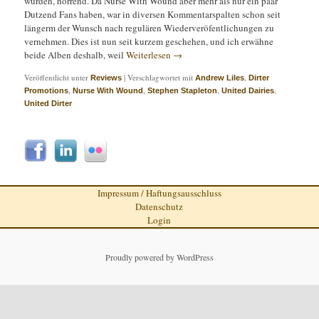
wurden, horrend. Da Nurse With Wound aber mehr als nur ein paar
Dutzend Fans haben, war in diversen Kommentarspalten schon seit
längerm der Wunsch nach regulären Wiederveröfentlichungen zu
vernehmen. Dies ist nun seit kurzem geschehen, und ich erwähne
beide Alben deshalb, weil
Weiterlesen
→
Veröffentlicht unter
|
Verschlagwortet mit
,
Reviews
Andrew Liles
Dirter
,
,
,
,
Promotions
Nurse With Wound
Stephen Stapleton
United Dairies
United Dirter
Impressum / Haftungsausschluss
Datenschutz
Login
Proudly powered by WordPress