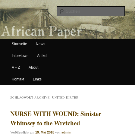
Suche
Hauptmenü
African Paper
Startseite
News
Zum Inhalt wechseln
Zum sekundären Inhalt wechseln
Interviews
Artikel
A – Z
About
Kontakt
Links
SCHLAGWORT-ARCHIVE:
UNITED DIRTER
NURSE WITH WOUND: Sinister
Whimsey to the Wretched
Veröffentlicht am
von
19. Mai 2018
admin