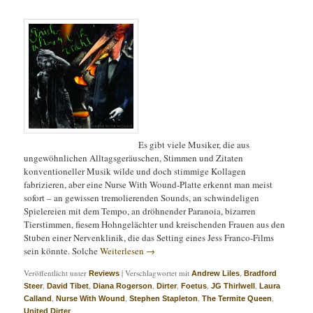
Es gibt viele Musiker, die aus
ungewöhnlichen Alltagsgeräuschen, Stimmen und Zitaten
konventioneller Musik wilde und doch stimmige Kollagen
fabrizieren, aber eine Nurse With Wound-Platte erkennt man meist
sofort – an gewissen tremolierenden Sounds, an schwindeligen
Spielereien mit dem Tempo, an dröhnender Paranoia, bizarren
Tierstimmen, fiesem Hohngelächter und kreischenden Frauen aus den
Stuben einer Nervenklinik, die das Setting eines Jess Franco-Films
sein könnte. Solche
Weiterlesen
→
Veröffentlicht unter
|
Verschlagwortet mit
,
Reviews
Andrew Liles
Bradford
,
,
,
,
,
,
Steer
David Tibet
Diana Rogerson
Dirter
Foetus
JG Thirlwell
Laura
,
,
,
,
Calland
Nurse With Wound
Stephen Stapleton
The Termite Queen
United Dirter